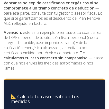
Ventanas no expide certificados energéticos ni se
compromete a un tramo concreto de deducción
—
para esa parte, consulta con tu gestor o asesor fiscal. Lo
que sí te garantizamos es el descuento del Plan Renove
ABC reflejado en factura.
Atención:
este es un ejemplo orientativo. La cuantía real
de IRPF depende de tu situación fiscal personal (cuota
íntegra disponible, base imponible, tramo) y de la
calificación energética alcanzada, acreditada por
certificado emitido por técnico competente.
Te
calculamos tu caso concreto sin compromiso
— basta
con que nos envíes las medidas aproximadas o nos
llames.
Calcula tu caso real con tus
medidas