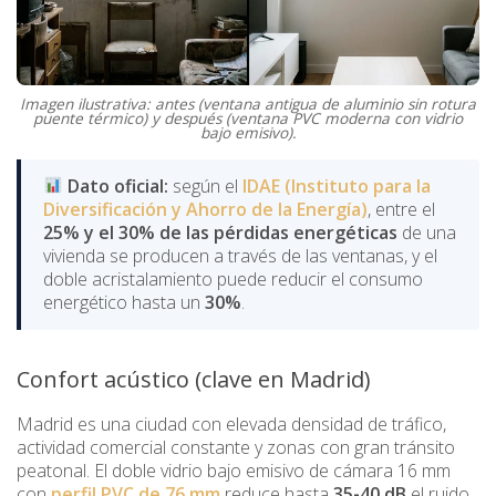
Imagen ilustrativa: antes (ventana antigua de aluminio sin rotura
puente térmico) y después (ventana PVC moderna con vidrio
bajo emisivo).
Dato oficial:
según el
IDAE (Instituto para la
Diversificación y Ahorro de la Energía)
, entre el
25% y el 30% de las pérdidas energéticas
de una
vivienda se producen a través de las ventanas, y el
doble acristalamiento puede reducir el consumo
energético hasta un
30%
.
Confort acústico (clave en Madrid)
Madrid es una ciudad con elevada densidad de tráfico,
actividad comercial constante y zonas con gran tránsito
peatonal. El doble vidrio bajo emisivo de cámara 16 mm
con
perfil PVC de 76 mm
reduce hasta
35-40 dB
el ruido