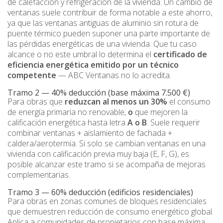
de calefacción y refrigeración de la vivienda. Un cambio de
ventanas suele contribuir de forma notable a este ahorro,
ya que las ventanas antiguas de aluminio sin rotura de
puente térmico pueden suponer una parte importante de
las pérdidas energéticas de una vivienda. Que tu caso
alcance o no este umbral lo determina el
certificado de
eficiencia energética emitido por un técnico
competente
— ABC Ventanas no lo acredita.
Tramo 2 — 40% deducción (base máxima 7.500 €)
Para obras que
reduzcan al menos un 30%
el consumo
de energía primaria no renovable,
o
que mejoren la
calificación energética hasta letra
A o B
. Suele requerir
combinar ventanas + aislamiento de fachada +
caldera/aerotermia. Si solo se cambian ventanas en una
vivienda con calificación previa muy baja (E, F, G), es
posible alcanzar este tramo si se acompaña de mejoras
complementarias.
Tramo 3 — 60% deducción (edificios residenciales)
Para obras en zonas comunes de bloques residenciales
que demuestren reducción de consumo energético global.
Aplica a comunidades de propietarios con base máxima