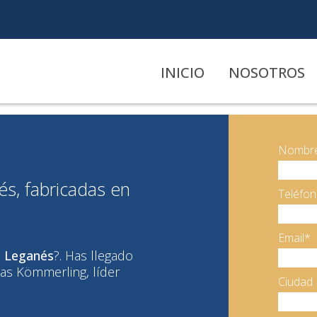
INICIO
NOSOTROS
Nombre
s, fabricadas en
Teléfo
Email*
n Leganés
?. Has llegado
nas Kömmerling, líder
Ciudad