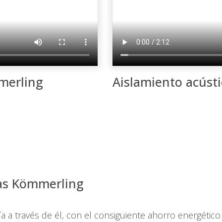
merling
Aislamiento acúst
as Kömmerling
a a través de él, con el consiguiente ahorro energéti